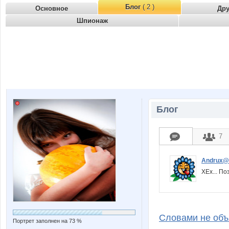
Блог
( 2 )
Основное
Др
Шпионаж
Блог
7
Andrux@
ХЕх... П
Словами не объ
Портрет заполнен на 73 %