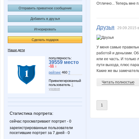
Отлично... Теперь мне п
Отправить приватное сообщение
Добавить в друзья
Друзья
29.09.2015 в
Игнорировать
Сделать подарок
У меня самые правильн
Наши дети
работой и деньгами. Об
популярность:
или ее часть. И только
39559 место
пути выхода, плюс пара
-11 ↓
Какие же вы замечатель
рейтинг
460
?
Привилегированный
Читать полностью
пользователь
1
уровня
1
Статистика портрета:
сейчас просматривают портрет - 0
зарегистрированные пользователи
посетившие портрет за 7 дней - 0